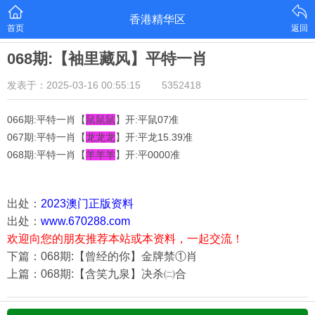
香港精华区
首页
返回
068期:【袖里藏风】平特一肖
发表于：2025-03-16 00:55:15
5352418
066期:平特一肖【
鼠鼠鼠
】开:平鼠07准
067期:平特一肖【
龙龙龙
】开:平龙15.39准
068期:平特一肖【
羊羊羊
】开:平0000准
出处：
2023澳门正版资料
出处：
www.670288.com
欢迎向您的朋友推荐本站或本资料，一起交流！
下篇：068期:【曾经的你】金牌禁①肖
上篇：068期:【含笑九泉】决杀㈡合