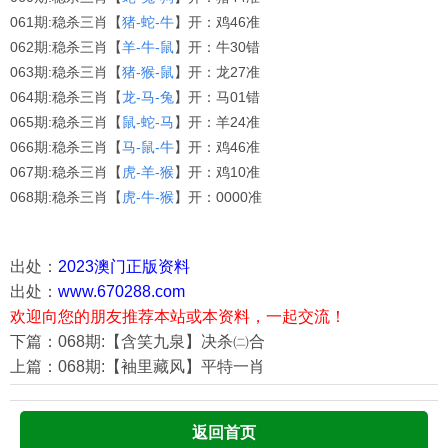
061期:稳杀三肖【
猪-蛇-牛
】开：鸡46准
062期:稳杀三肖【
羊-牛-鼠
】开：牛30错
063期:稳杀三肖【
猪-猴-鼠
】开：龙27准
064期:稳杀三肖【
龙-马-兔
】开：马01错
065期:稳杀三肖【
鼠-蛇-马
】开：羊24准
066期:稳杀三肖【
马-鼠-牛
】开：鸡46准
067期:稳杀三肖【
虎-羊-猴
】开：鸡10准
068期:稳杀三肖【
虎-牛-猴
】开：0000准
出处：
2023澳门正版资料
出处：
www.670288.com
欢迎向您的朋友推荐本站或本资料，一起交流！
下篇：068期:【含笑九泉】决杀㈡合
上篇：068期:【袖里藏风】平特一肖
返回首页