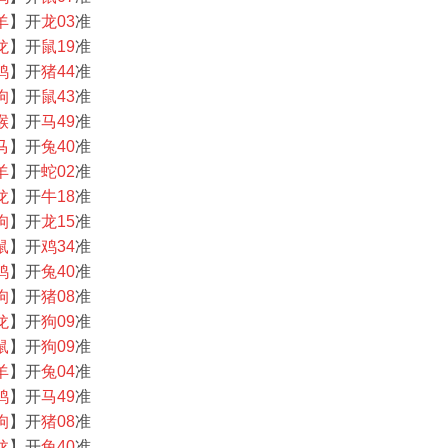
羊
】开
龙03
准
龙
】开
鼠19
准
鸡
】开
猪44
准
狗
】开
鼠43
准
猴
】开
马49
准
马
】开
兔40
准
羊
】开
蛇02
准
龙
】开
牛18
准
狗
】开
龙15
准
鼠
】开
鸡34
准
鸡
】开
兔40
准
狗
】开
猪08
准
龙
】开
狗09
准
鼠
】开
狗09
准
羊
】开
兔04
准
鸡
】开
马49
准
狗
】开
猪08
准
龙
】开
兔40
准