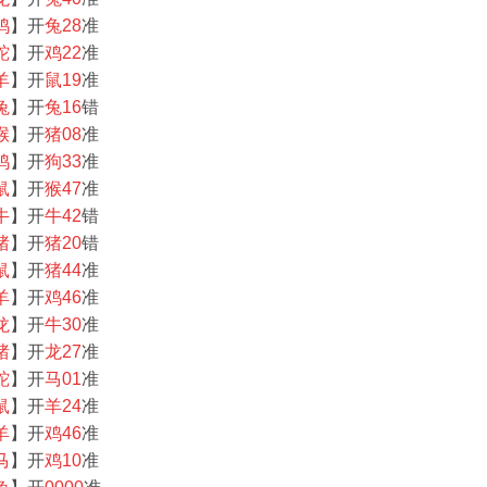
鸡
】开
兔28
准
蛇
】开
鸡22
准
羊
】开
鼠19
准
兔
】开
兔16
错
猴
】开
猪08
准
鸡
】开
狗33
准
鼠
】开
猴47
准
牛
】开
牛42
错
猪
】开
猪20
错
鼠
】开
猪44
准
羊
】开
鸡46
准
龙
】开
牛30
准
猪
】开
龙27
准
蛇
】开
马01
准
鼠
】开
羊24
准
羊
】开
鸡46
准
马
】开
鸡10
准