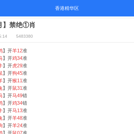
香港精华区
四月】禁绝①肖
:14
5483380
鸡
】开
羊12
准
马
】开
鸡34
准
牛
】开
虎29
准
鼠
】开
狗45
准
羊
】开
猴11
准
兔
】开
鼠31
准
马
】开
马49
错
鸡
】开
鸡34
错
牛
】开
马13
准
兔
】开
羊48
准
狗
】开
羊24
准
鸡
】开
鼠07
准