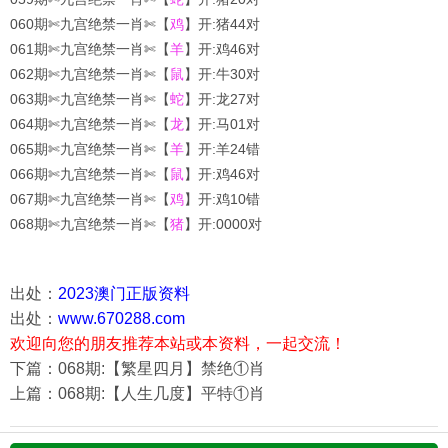
060期✄九宫绝禁一肖✄【
鸡
】开:猪44对
061期✄九宫绝禁一肖✄【
羊
】开:鸡46对
062期✄九宫绝禁一肖✄【
鼠
】开:牛30对
063期✄九宫绝禁一肖✄【
蛇
】开:龙27对
064期✄九宫绝禁一肖✄【
龙
】开:马01对
065期✄九宫绝禁一肖✄【
羊
】开:羊24错
066期✄九宫绝禁一肖✄【
鼠
】开:鸡46对
067期✄九宫绝禁一肖✄【
鸡
】开:鸡10错
068期✄九宫绝禁一肖✄【
猪
】开:0000对
出处：
2023澳门正版资料
出处：
www.670288.com
欢迎向您的朋友推荐本站或本资料，一起交流！
下篇：068期:【繁星四月】禁绝①肖
上篇：068期:【人生几度】平特①肖