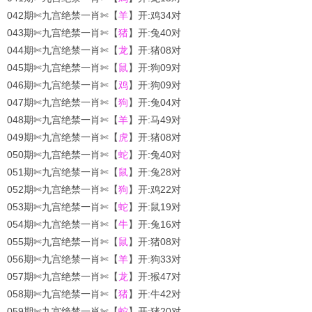
042期✄九宫绝禁一肖✄【
羊
】开:鸡34对
043期✄九宫绝禁一肖✄【
猪
】开:兔40对
044期✄九宫绝禁一肖✄【
龙
】开:猪08对
045期✄九宫绝禁一肖✄【
鼠
】开:狗09对
046期✄九宫绝禁一肖✄【
鸡
】开:狗09对
047期✄九宫绝禁一肖✄【
狗
】开:兔04对
048期✄九宫绝禁一肖✄【
羊
】开:马49对
049期✄九宫绝禁一肖✄【
虎
】开:猪08对
050期✄九宫绝禁一肖✄【
蛇
】开:兔40对
051期✄九宫绝禁一肖✄【
鼠
】开:兔28对
052期✄九宫绝禁一肖✄【
狗
】开:鸡22对
053期✄九宫绝禁一肖✄【
蛇
】开:鼠19对
054期✄九宫绝禁一肖✄【
牛
】开:兔16对
055期✄九宫绝禁一肖✄【
鼠
】开:猪08对
056期✄九宫绝禁一肖✄【
羊
】开:狗33对
057期✄九宫绝禁一肖✄【
龙
】开:猴47对
058期✄九宫绝禁一肖✄【
猪
】开:牛42对
059期✄九宫绝禁一肖✄【
蛇
】开:猪20对