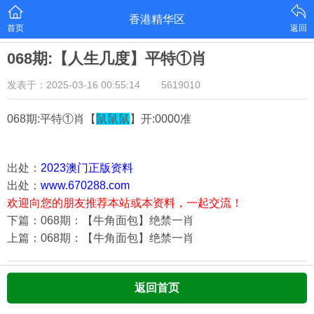
香港精华区
首页
返回
068期:【人生几度】平特①肖
发表于：2025-03-16 00:55:14
5619010
068期:平特①肖【
鼠鼠鼠
】开:0000准
出处：
2023澳门正版资料
出处：
www.670288.com
欢迎向您的朋友推荐本站或本资料，一起交流！
下篇：068期：【牛角面包】绝禁一肖
上篇：068期：【牛角面包】绝禁一肖
返回首页