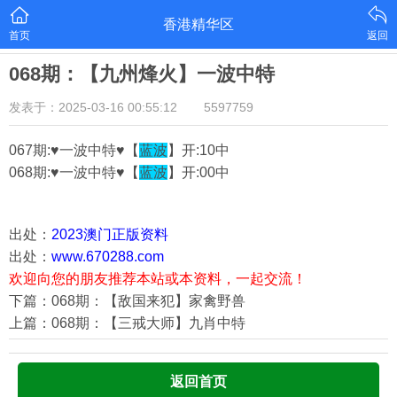
香港精华区
首页
返回
068期：【九州烽火】一波中特
发表于：2025-03-16 00:55:12
5597759
067期:♥一波中特♥【
蓝波
】开:10中
068期:♥一波中特♥【
蓝波
】开:00中
出处：
2023澳门正版资料
出处：
www.670288.com
欢迎向您的朋友推荐本站或本资料，一起交流！
下篇：068期：【敌国来犯】家禽野兽
上篇：068期：【三戒大师】九肖中特
返回首页