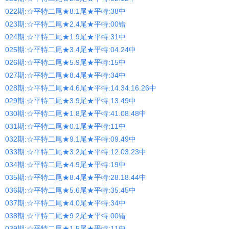
022期:☆平特二尾★8.1尾★平特:38中
023期:☆平特二尾★2.4尾★平特:00错
024期:☆平特二尾★1.9尾★平特:31中
025期:☆平特二尾★3.4尾★平特:04.24中
026期:☆平特二尾★5.9尾★平特:15中
027期:☆平特二尾★8.4尾★平特:34中
028期:☆平特二尾★4.6尾★平特:14.34.16.26中
029期:☆平特二尾★3.9尾★平特:13.49中
030期:☆平特二尾★1.8尾★平特:41.08.48中
031期:☆平特二尾★0.1尾★平特:11中
032期:☆平特二尾★9.1尾★平特:09.49中
033期:☆平特二尾★3.2尾★平特:12.03.23中
034期:☆平特二尾★4.9尾★平特:19中
035期:☆平特二尾★8.4尾★平特:28.18.44中
036期:☆平特二尾★5.6尾★平特:35.45中
037期:☆平特二尾★4.0尾★平特:34中
038期:☆平特二尾★9.2尾★平特:00错
039期:☆平特二尾★1.5尾★平特:11中