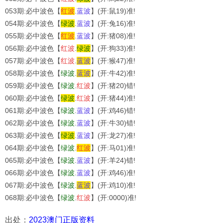
053期:必中波色【
红
波
.
蓝
波
】(开:鼠19)准!
054期:必中波色【
绿
波
.
蓝
波
】(开:兔16)准!
055期:必中波色【
红
波
.
蓝
波
】(开:猪08)准!
056期:必中波色【
红
波
.
绿
波
】(开:狗33)准!
057期:必中波色【
红
波
.
蓝
波
】(开:猴47)准!
058期:必中波色【
绿
波
.
蓝
波
】(开:牛42)准!
059期:必中波色【
绿
波
.
红
波
】(开:猪20)错!
060期:必中波色【
绿
波
.
红
波
】(开:猪44)准!
061期:必中波色【
绿
波
.
蓝
波
】(开:鸡46)错!
062期:必中波色【
绿
波
.
蓝
波
】(开:牛30)错!
063期:必中波色【
绿
波
.
蓝
波
】(开:龙27)准!
064期:必中波色【
绿
波
.
红
波
】(开:马01)准!
065期:必中波色【
绿
波
.
蓝
波
】(开:羊24)错!
066期:必中波色【
绿
波
.
蓝
波
】(开:鸡46)准!
067期:必中波色【
绿
波
.
蓝
波
】(开:鸡10)准!
068期:必中波色【
绿
波
.
红
波
】(开:0000)准!
出处：
2023澳门正版资料