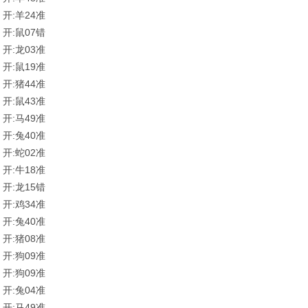
开:羊24准
开:鼠07错
开:龙03准
开:鼠19准
开:猪44准
开:鼠43准
开:马49准
开:兔40准
开:蛇02准
开:牛18准
开:龙15错
开:鸡34准
开:兔40准
开:猪08准
开:狗09准
开:狗09准
开:兔04准
开:马49准