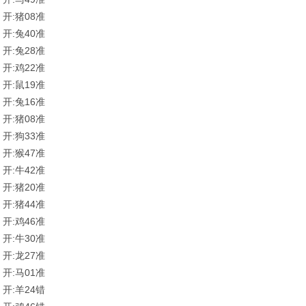
开:猪08准
开:兔40准
开:兔28准
开:鸡22准
开:鼠19准
开:兔16准
开:猪08准
开:狗33准
开:猴47准
开:牛42准
开:猪20准
开:猪44准
开:鸡46准
开:牛30准
开:龙27准
开:马01准
开:羊24错