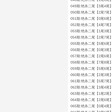
049期:绝杀二尾【3尾4
尾】
050期:绝杀二尾【2尾7
尾】
051期:绝杀二尾【0尾6
尾】
052期:绝杀二尾【4尾7
尾】
053期:绝杀二尾【1尾3
尾】
054期:绝杀二尾【2尾7
尾】
055期:绝杀二尾【5尾6
尾】
056期:绝杀二尾【0尾3
尾】
057期:绝杀二尾【2尾6
尾】
058期:绝杀二尾【7尾8
尾】
059期:绝杀二尾【5尾6
尾】
060期:绝杀二尾【2尾3
尾】
061期:绝杀二尾【5尾7
尾】
062期:绝杀二尾【3尾4
尾】
063期:绝杀二尾【1尾2
尾】
064期:绝杀二尾【2尾6
尾】
065期:绝杀二尾【0尾4
尾】