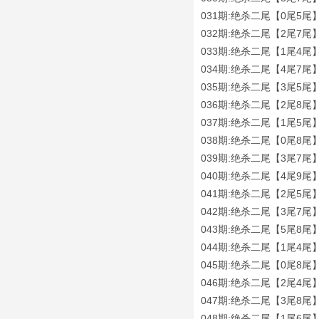
031期:绝杀二尾【0尾5
尾】
032期:绝杀二尾【2尾7
尾】
033期:绝杀二尾【1尾4
尾】
034期:绝杀二尾【4尾7
尾】
035期:绝杀二尾【3尾5
尾】
036期:绝杀二尾【2尾8
尾】
037期:绝杀二尾【1尾5
尾】
038期:绝杀二尾【0尾8
尾】
039期:绝杀二尾【3尾7
尾】
040期:绝杀二尾【4尾9
尾】
041期:绝杀二尾【2尾5
尾】
042期:绝杀二尾【3尾7
尾】
043期:绝杀二尾【5尾8
尾】
044期:绝杀二尾【1尾4
尾】
045期:绝杀二尾【0尾8
尾】
046期:绝杀二尾【2尾4
尾】
047期:绝杀二尾【3尾8
尾】
048期:绝杀二尾【1尾6
尾】