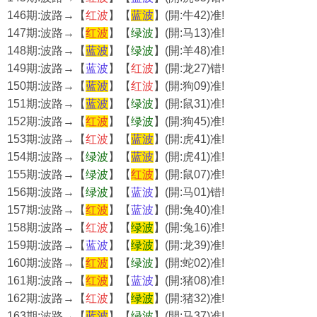
146期:波路→【
红
波
】【
蓝
波
】(開:牛42)准!
147期:波路→【
红
波
】【
绿
波
】(開:马13)准!
148期:波路→【
蓝
波
】【
绿
波
】(開:羊48)准!
149期:波路→【
蓝
波
】【
红
波
】(開:龙27)错!
150期:波路→【
蓝
波
】【
红
波
】(開:狗09)准!
151期:波路→【
蓝
波
】【
绿
波
】(開:鼠31)准!
152期:波路→【
红
波
】【
绿
波
】(開:狗45)准!
153期:波路→【
红
波
】【
蓝
波
】(開:虎41)准!
154期:波路→【
绿
波
】【
蓝
波
】(開:虎41)准!
155期:波路→【
绿
波
】【
红
波
】(開:鼠07)准!
156期:波路→【
绿
波
】【
蓝
波
】(開:马01)错!
157期:波路→【
红
波
】【
蓝
波
】(開:兔40)准!
158期:波路→【
红
波
】【
绿
波
】(開:兔16)准!
159期:波路→【
蓝
波
】【
绿
波
】(開:龙39)准!
160期:波路→【
红
波
】【
绿
波
】(開:蛇02)准!
161期:波路→【
红
波
】【
蓝
波
】(開:猪08)准!
162期:波路→【
红
波
】【
绿
波
】(開:猪32)准!
163期:波路→【
蓝
波
】【
绿
波
】(開:马37)准!