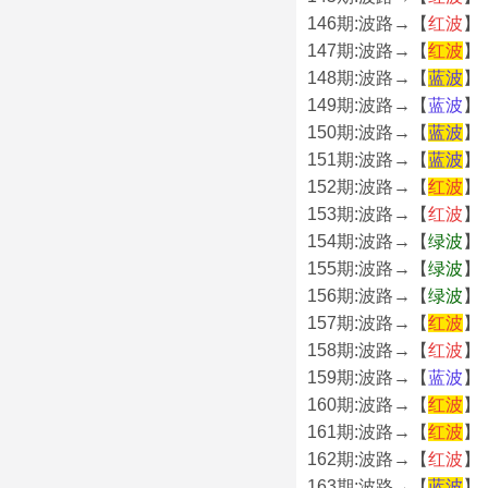
146期:波路→【
红
波
】
147期:波路→【
红
波
】
148期:波路→【
蓝
波
】
149期:波路→【
蓝
波
】
150期:波路→【
蓝
波
】
151期:波路→【
蓝
波
】
152期:波路→【
红
波
】
153期:波路→【
红
波
】
154期:波路→【
绿
波
】
155期:波路→【
绿
波
】
156期:波路→【
绿
波
】
157期:波路→【
红
波
】
158期:波路→【
红
波
】
159期:波路→【
蓝
波
】
160期:波路→【
红
波
】
161期:波路→【
红
波
】
162期:波路→【
红
波
】
163期:波路→【
蓝
波
】