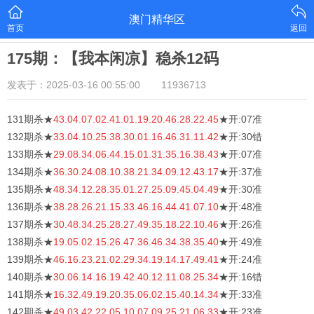
澳门精华区
首页
返回
175期：【我本闲凉】稳杀12码
发表于：2025-03-16 00:55:00
11936713
131期杀★
43.04.07.02.41.01.19.20.46.28.22.45
★开:07准
132期杀★
33.04.10.25.38.30.01.16.46.31.11.42
★开:30错
133期杀★
29.08.34.06.44.15.01.31.35.16.38.43
★开:07准
134期杀★
36.30.24.08.10.38.21.34.09.12.43.17
★开:37准
135期杀★
48.34.12.28.35.01.27.25.09.45.04.49
★开:30准
136期杀★
38.28.26.21.15.33.46.16.44.41.07.10
★开:48准
137期杀★
30.48.34.25.28.27.49.35.18.22.10.46
★开:26准
138期杀★
19.05.02.15.26.47.36.46.34.38.35.40
★开:49准
139期杀★
46.16.23.21.02.29.34.19.14.17.49.41
★开:24准
140期杀★
30.06.14.16.19.42.40.12.11.08.25.34
★开:16错
141期杀★
16.32.49.19.20.35.06.02.15.40.14.34
★开:33准
142期杀★
49.03.42.22.05.10.07.09.25.21.06.33
★开:23准