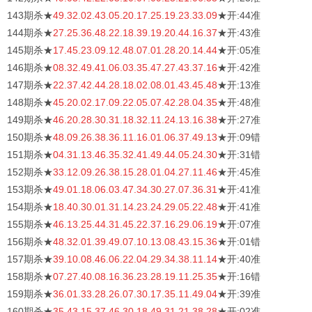
143期杀★
49.32.02.43.05.20.17.25.19.23.33.09
★开:44准
144期杀★
27.25.36.48.22.18.39.19.20.44.16.37
★开:43准
145期杀★
17.45.23.09.12.48.07.01.28.20.14.44
★开:05准
146期杀★
08.32.49.41.06.03.35.47.27.43.37.16
★开:42准
147期杀★
22.37.42.44.28.18.02.08.01.43.45.48
★开:13准
148期杀★
45.20.02.17.09.22.05.07.42.28.04.35
★开:48准
149期杀★
46.20.28.30.31.18.32.11.24.13.16.38
★开:27准
150期杀★
48.09.26.38.36.11.16.01.06.37.49.13
★开:09错
151期杀★
04.31.13.46.35.32.41.49.44.05.24.30
★开:31错
152期杀★
33.12.09.26.38.15.28.01.04.27.11.46
★开:45准
153期杀★
49.01.18.06.03.47.34.30.27.07.36.31
★开:41准
154期杀★
18.40.30.01.31.14.23.24.29.05.22.48
★开:41准
155期杀★
46.13.25.44.31.45.22.37.16.29.06.19
★开:07准
156期杀★
48.32.01.39.49.07.10.13.08.43.15.36
★开:01错
157期杀★
39.10.08.46.06.22.04.29.34.38.11.14
★开:40准
158期杀★
07.27.40.08.16.36.23.28.19.11.25.35
★开:16错
159期杀★
36.01.33.28.26.07.30.17.35.11.49.04
★开:39准
160期杀★
35.43.15.37.46.30.18.49.31.21.38.28
★开:02准