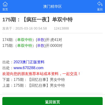
澳门精华区
首页
返回
175期：【疯狂一夜】单双中特
发表于：2025-03-16 00:54:58
12413888
174期:（
单双中特
）{
单数
}开:虎41对
175期:（
单双中特
）{
单数
}开:0000对
出处：
2023澳门正版资料
出处：
www.670288.com
欢迎向您的朋友推荐本站或本资料，一起交流！
下篇：175期：【回忆往事】男女中特
上篇：175期：【回忆往事】男女中特
返回首页