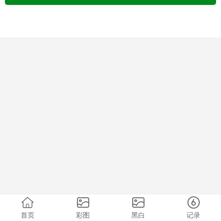
首页
彩图
黑白
记录