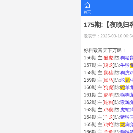
首页
175期:【夜晚
发表于：2025-03-16 00:54
好料致富天下万民！
156期:主[
猴虎
]
防:
狗
猪
157期:主[
鸡龙
]
防:
牛猴
158期:主[
鼠猪
]
防:
狗虎
159期:主[
鼠马
]
防:
蛇
龙
160期:主[
狗虎
]
防:
蛇
羊
161期:主[
虎羊
]
防:
猴狗
162期:主[
蛇狗
]
防:
猴鸡
163期:主[
鸡猴
]
防:
虎蛇
164期:主[
羊龙
]
防:
猪猴
165期:主[
鸡蛇
]
防:
龙
狗
166期:主[
羊兔
]
防:
狗猴