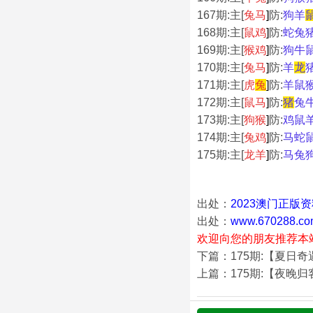
167期:主[
兔马
]
防:
狗羊
168期:主[
鼠鸡
]
防:
蛇兔
169期:主[
猴鸡
]
防:
狗牛
170期:主[
兔马
]
防:
羊
龙
171期:主[
虎
兔
]
防:
羊鼠
172期:主[
鼠马
]
防:
猪
兔
173期:主[
狗猴
]
防:
鸡鼠
174期:主[
兔鸡
]
防:
马蛇
175期:主[
龙羊
]
防:
马兔
出处：
2023澳门正版
出处：
www.670288.co
欢迎向您的朋友推荐本
下篇：175期:【夏日
上篇：175期:【夜晚