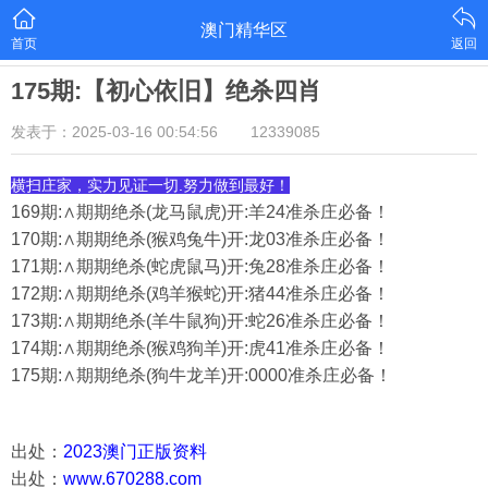
澳门精华区
首页
返回
175期:【初心依旧】绝杀四肖
发表于：2025-03-16 00:54:56
12339085
横扫庄家，实力见证一切.努力做到最好！
169期:∧期期绝杀(龙马鼠虎)开:羊24准杀庄必备
！
170期:∧期期绝杀(猴鸡兔牛)开:龙03准杀庄必备
！
171期:∧期期绝杀(蛇虎鼠马)开:兔28准杀庄必备
！
172期:∧期期绝杀(鸡羊猴蛇)开:猪44准杀庄必备
！
173期:∧期期绝杀(羊牛鼠狗)开:蛇26准杀庄必备
！
174期:∧期期绝杀(猴鸡狗羊)开:虎41准杀庄必备
！
175期:∧期期绝杀(狗牛龙羊)开:0000准杀庄必备
！
出处：
2023澳门正版资料
出处：
www.670288.com