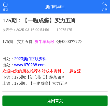
澳门精华区
首页
返回
175期：【一吻成瘾】实力五肖
发表于：2025-03-16 00:54:56
12075175
175期：实力五肖
狗牛羊马猴
《开0000????》
出处：
2023澳门正版资料
出处：
www.670288.com
欢迎向您的朋友推荐本站或本资料，一起交流！
下篇：175期:【初心依旧】绝杀四肖
上篇：175期：【一吻成瘾】实力五肖
返回首页