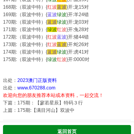
168期:（双波中特）{
红
波
蓝
波
}开:龙15对
169期:（双波中特）{
蓝
波
绿
波
}开:羊24错
170期:（双波中特）{
蓝
波
绿
波
}开:龙03对
171期:（双波中特）{
绿
波
红
波
}开:兔28对
172期:（双波中特）{
红
波
蓝
波
}开:猪44错
173期:（双波中特）{
红
波
蓝
波
}开:蛇26对
174期:（双波中特）{
蓝
波
绿
波
}开:虎41对
175期:（双波中特）{
绿
波
红
波
}开:0000对
出处：
2023澳门正版资料
出处：
www.670288.com
欢迎向您的朋友推荐本站或本资料，一起交流！
下篇：175期：【寥若星辰】特码３行
上篇：175期:【满目河山】双波中
返回首页