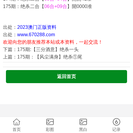
175期：绝杀二合【
06合+09合
】開0000准
出处：
2023澳门正版资料
出处：
www.670288.com
欢迎向您的朋友推荐本站或本资料，一起交流！
下篇：175期:【三分酒意】绝杀一头
上篇：175期：【风尘满身】绝杀①尾
返回首页
首页
彩图
黑白
记录